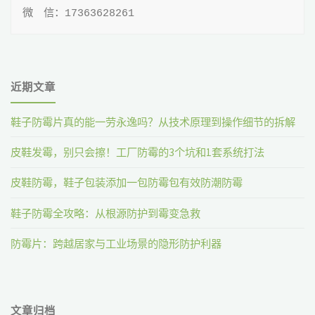
微 信：17363628261
近期文章
鞋子防霉片真的能一劳永逸吗？从技术原理到操作细节的拆解
皮鞋发霉，别只会擦！工厂防霉的3个坑和1套系统打法
皮鞋防霉，鞋子包装添加一包防霉包有效防潮防霉
鞋子防霉全攻略：从根源防护到霉变急救
防霉片：跨越居家与工业场景的隐形防护利器
文章归档