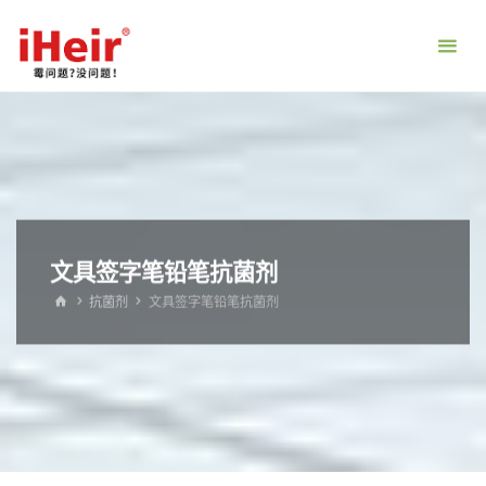
跳
转
到
内
容。
文具签字笔铅笔抗菌剂
首
抗菌剂
文具签字笔铅笔抗菌剂
页