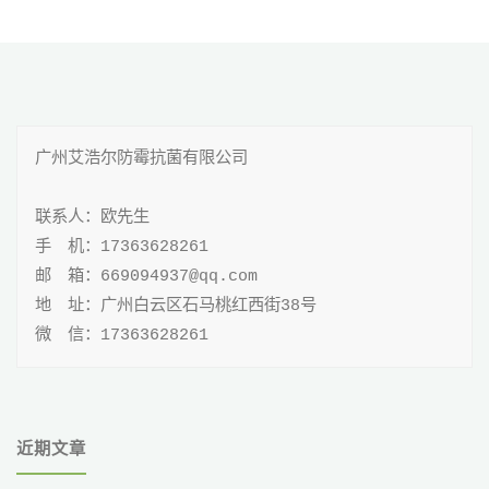
强
跨
防
境
潮
货
广州艾浩尔防霉抗菌有限公司

干
物
燥
联系人：欧先生

安
手 机：17363628261

剂"
全"
邮 箱：669094937@qq.com

地 址：广州白云区石马桃红西街38号

微 信：17363628261
近期文章