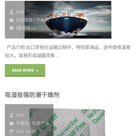
决
箱
霉
品
IHEIR
方
霉
革
包装用品
/
干燥剂
安
2条评论
2022-12-14
案"
变
命：
全"
可
艾
产品介绍 出口货物在运输过程中，特别是海运，途中昼夜温差
能
较大，容易形成凝露现象 …
浩
让
尔
"出
READ MORE
您
智
口
赔
吸湿极强防潮干燥剂
能
外
掉
防
贸
IHEIR
全
霉
长
干燥剂
/
热卖产品
2021-04-29
年
棒
途