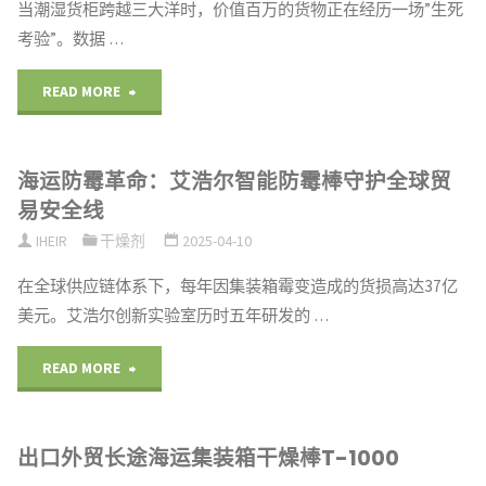
当潮湿货柜跨越三大洋时，价值百万的货物正在经历一场”生死
爱
影"
防
考验”。数据 …
干
鞋
霉
燥
"海
READ MORE
干
解
剂：
运
爽
决
海运防霉革命：艾浩尔智能防霉棒守护全球贸
专
货
如
易安全线
方
业
柜
IHEIR
干燥剂
2025-04-10
新"
案，
防
防
在全球供应链体系下，每年因集装箱霉变造成的货损高达37亿
守
美元。艾浩尔创新实验室历时五年研发的 …
潮
霉
护
防
警
"海
READ MORE
企
霉
报：
运
业
出口外贸长途海运集装箱干燥棒T-1000
解
每
防
产