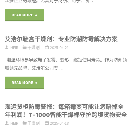
众多企业的难题。尤其对于纺织、电子、食 …
剂
霉
防
做
"F
READ MORE
变
潮
的
系
索
防
艾浩尔鞋盒干燥剂：专业防潮防霉解决方案
小
列
IHEIR
干燥剂
2025-04-21
赔
霉
实
防
潮湿环境易导致鞋子发霉、变形，缩短使用寿命。作为防潮领
的
解
验
霉
域领先品牌，艾浩尔公司专 …
科
决
效
包：
"艾
READ MORE
技
方
果
高
浩
突
案，
立
效
海运货柜防霉警报：每箱霉变可能让您赔掉全
尔
破"
守
年利润！T-1000智能干燥棒守护跨境货物安全
竿
防
鞋
IHEIR
干燥剂
2025-04-18
护
见
潮
盒