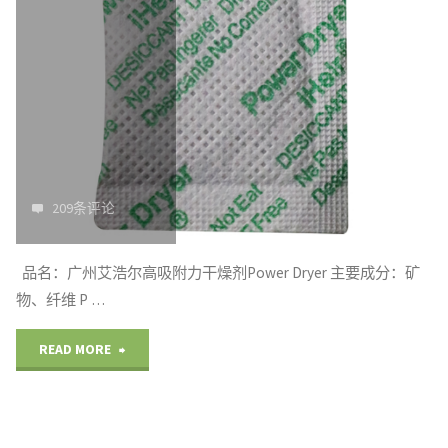
利
守
海
润！
护
运
T-
全
集
1000
球
装
智
贸
箱
209条评论
能
易
干
品名：广州艾浩尔高吸附力干燥剂Power Dryer 主要成分：矿
干
安
燥
物、纤维 P …
燥
全
棒
"吸
READ MORE
棒
线"
T-
湿
守
1000"
极
护