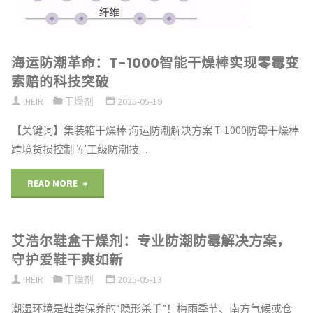
海运防潮革命：T-1000智能干燥棒实现零霉变
索赔的科技突破
IHEIR
干燥剂
2025-05-19
【关键词】集装箱干燥棒 海运防潮解决方案 T-1000防霉干燥棒
跨境货损控制 军工级防潮技 …
"海
READ MORE
运
艾浩尔鞋盒干燥剂：专业防潮防霉解决方案，
防
守护爱鞋干爽如新
潮
IHEIR
干燥剂
2025-05-13
革
潮湿环境是鞋类保养的“隐形杀手”！梅雨季节、南方气候或仓