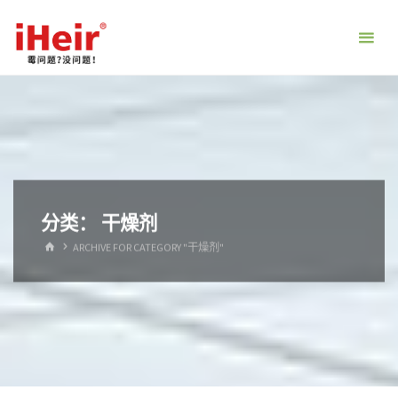
跳
转
到
内
容。
分类：
干燥剂
首
ARCHIVE FOR CATEGORY "干燥剂"
页