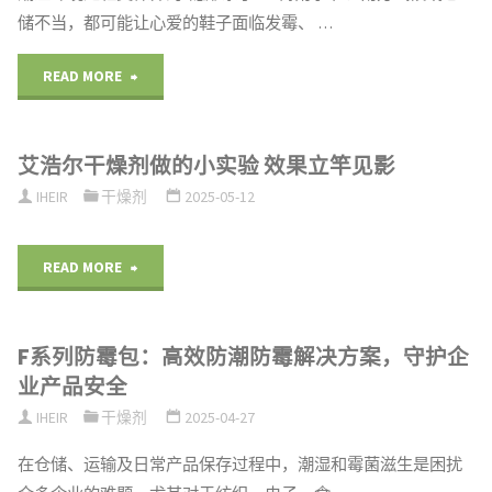
储不当，都可能让心爱的鞋子面临发霉、 …
命：
T-
"艾
READ MORE
1000
浩
艾浩尔干燥剂做的小实验 效果立竿见影
智
尔
IHEIR
干燥剂
2025-05-12
能
鞋
干
盒
"艾
READ MORE
燥
干
浩
棒
燥
F系列防霉包：高效防潮防霉解决方案，守护企
尔
业产品安全
实
剂：
干
IHEIR
干燥剂
2025-04-27
现
专
燥
在仓储、运输及日常产品保存过程中，潮湿和霉菌滋生是困扰
零
业