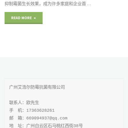
抑制霉菌生长效果，成为许多家庭和企业首 …
"竹
READ MORE
木
防
霉
剂
对
广州艾浩尔防霉抗菌有限公司

抑
制
联系人：欧先生

手 机：17363628261

霉
邮 箱：669094937@qq.com

菌
地 址：广州白云区石马桃红西街38号
