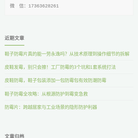
微 信：17363628261
生
长
效
近期文章
果
鞋子防霉片真的能一劳永逸吗？从技术原理到操作细节的拆解
显
皮鞋发霉，别只会擦！工厂防霉的3个坑和1套系统打法
著"
皮鞋防霉，鞋子包装添加一包防霉包有效防潮防霉
鞋子防霉全攻略：从根源防护到霉变急救
防霉片：跨越居家与工业场景的隐形防护利器
文章归档