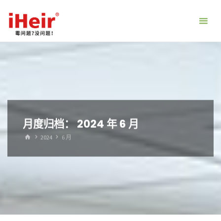
跳
转
到
内
容。
月度归档：
2024 年 6 月
首
2024
6 月
页