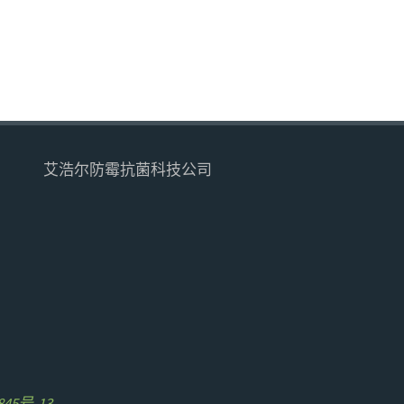
艾浩尔防霉抗菌科技公司
845号-13