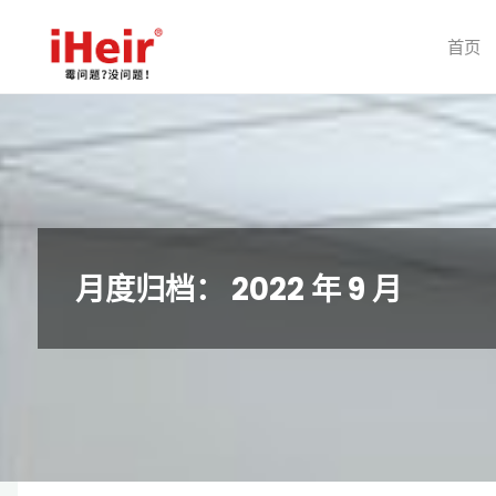
跳
转
首页
到
内
容。
月度归档：
2022 年 9 月