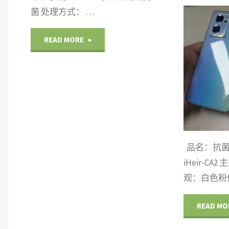
菌 处理方式： …
IHEIR
"ABS
READ MORE
抗菌剂
/
粉体
抗
菌
母
粒
品名：抗菌
不
iHeir-C
观：白色粉
影
READ MO
响