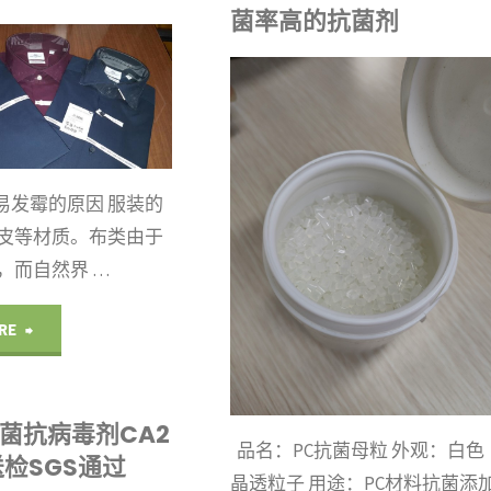
菌率高的抗菌剂
IHEIR
抗菌剂
/
母粒
易发霉的原因 服装的
皮等材质。布类由于
，而自然界 …
"衣
RE
服
菌抗病毒剂CA2
怎
品名：PC抗菌母粒 外观：白色
送检SGS通过
么
晶透粒子 用途：PC材料抗菌添