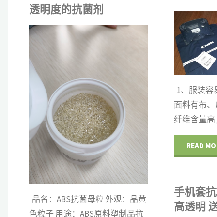
透明度的抗菌剂
IHEIR
IHEIR
共同关注
/
资讯
抗菌剂
/
母粒
1、服装容
面料有布、
纤维含量高
READ MO
手机套抗
品名：ABS抗菌母粒 外观：晶黄
高透明 
色粒子 用途：ABS原料塑制品抗