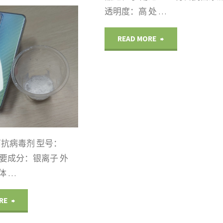
透明度：高 处 …
防
"PC
READ MORE
霉"
抗
菌
母
粒
抗病毒剂 型号：
透
A2 主要成分：银离子 外
体 …
明
"手
RE
度