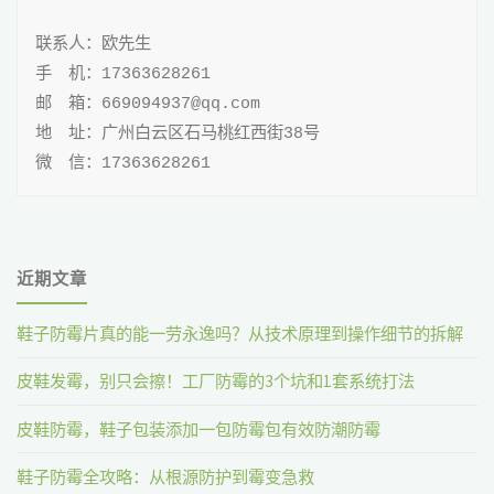
联系人：欧先生

手 机：17363628261

邮 箱：669094937@qq.com

地 址：广州白云区石马桃红西街38号

微 信：17363628261
近期文章
鞋子防霉片真的能一劳永逸吗？从技术原理到操作细节的拆解
皮鞋发霉，别只会擦！工厂防霉的3个坑和1套系统打法
皮鞋防霉，鞋子包装添加一包防霉包有效防潮防霉
鞋子防霉全攻略：从根源防护到霉变急救