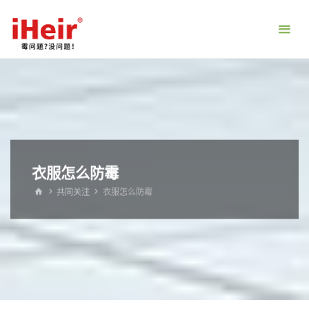
跳
转
到
内
容。
衣服怎么防霉
首
共同关注
衣服怎么防霉
页