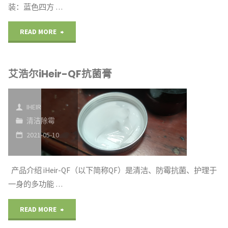
装：蓝色四方 …
"艾
READ MORE
浩
艾浩尔iHeir-QF抗菌膏
尔
iHeir-
IHEIR
CM
清洁除霉
2021-05-10
除
霉
产品介绍 iHeir-QF（以下简称QF）是清洁、防霉抗菌、护理于
剂"
一身的多功能 …
"艾
READ MORE