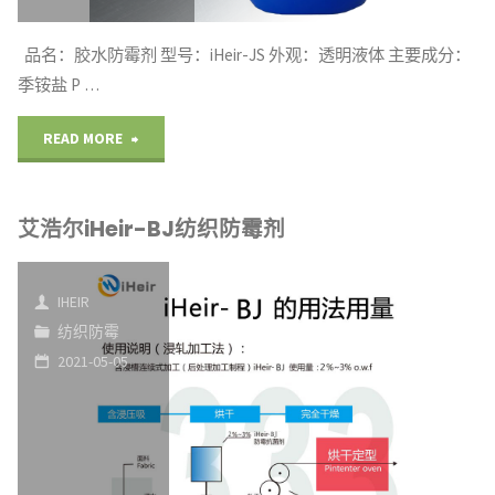
剂"
品名：胶水防霉剂 型号：iHeir-JS 外观：透明液体 主要成分：
季铵盐 P …
"艾
READ MORE
浩
艾浩尔iHeir-BJ纺织防霉剂
尔
iHeir-
IHEIR
JS
纺织防霉
2021-05-05
胶
水
防