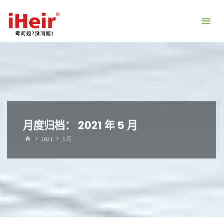
跳
转
到
内
容。
月度归档：
2021 年 5 月
首
2021
5 月
页