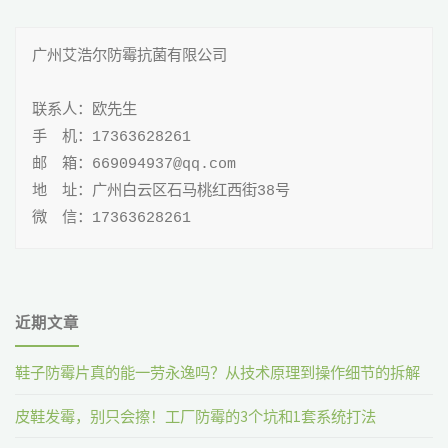
纺
广州艾浩尔防霉抗菌有限公司

织
抗
联系人：欧先生

手 机：17363628261

菌
邮 箱：669094937@qq.com

剂
地 址：广州白云区石马桃红西街38号

微 信：17363628261
执
行
标
近期文章
准"
鞋子防霉片真的能一劳永逸吗？从技术原理到操作细节的拆解
皮鞋发霉，别只会擦！工厂防霉的3个坑和1套系统打法