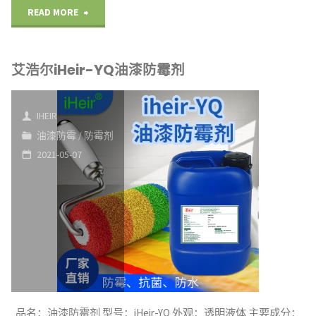
"艾
READ MORE
浩
艾浩尔iHeir-YQ油漆防霉剂
尔
iHeir-
IHEIR
TQ
油漆防霉
/
防霉剂
2021-05-07
涂
料
防
霉
剂"
品名：油漆防霉剂 型号：iHeir-YQ 外观：透明液体 主要成分：