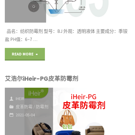
霉
剂"
品名：纺织防霉剂 型号：BJ 外观：透明液体 主要成分：季铵
盐 PH值：6~7 …
"艾
READ MORE
浩
艾浩尔iHeir-PG皮革防霉剂
尔
iHeir-
IHEIR
BJ
皮革防霉
/
防霉剂
2021-05-04
纺
织