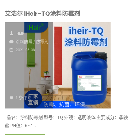
浩
艾浩尔 iHeir-TQ涂料防霉剂
尔
iHeir-
IHEIR
QF
涂料防霉
/
防霉剂
2021-05-08
抗
菌
膏"
1 条评论
品名：涂料防霉剂 型号：TQ 外观：透明液体 主要成分：季铵
盐 PH值：6~7 …