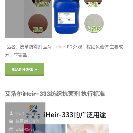
防
霉
剂"
品名：皮革防霉剂 型号：iHeir-PG 外观：棕红色液体 主要成
分：季铵盐 …
"艾
READ MORE
浩
艾浩尔iHeir-333纺织抗菌剂 执行标准
尔
iHeir-
IHEIR
PG
抗菌剂
/
液体
2021-05-03
皮