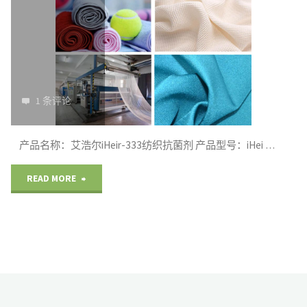
革
防
霉
1 条评论
剂"
产品名称：艾浩尔iHeir-333纺织抗菌剂 产品型号：iHei …
"艾
READ MORE
浩
尔
iHeir-
333