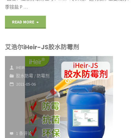
季铵盐 P …
"艾
READ MORE
浩
艾浩尔iHeir-JS胶水防霉剂
尔
iHeir-
IHEIR
YQ
胶水防霉
/
防霉剂
2021-05-06
油
漆
防
霉
1 条评论