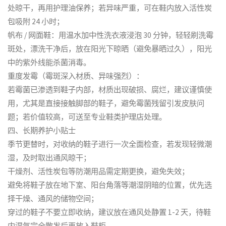
处晾干，再用护理油保养；若异味严重，可在鞋内放入活性炭
包吸附 24 小时；
帆布 / 网面鞋：用温水加中性洗衣液浸泡 30 分钟，轻轻刷洗霉
斑处，漂洗干净后，放在阳光下晾晒（避免暴晒过久），阳光
中的紫外线能杀菌消毒。
重度发霉（霉斑深入材质、异味强烈）：
若霉菌已渗透到鞋子内部，材质出现破损、腐烂，建议谨慎使
用，尤其是直接接触脚部的鞋子，避免霉菌残留引发皮肤问
题；若价值较高，可送至专业鞋类护理店处理。
四、长期养护小贴士
季节更替时，对收纳的鞋子进行一次全面检查，若发现轻微潮
湿，及时取出通风晾干；
干燥剂、活性炭包等防潮用品需定期更换，避免失效；
避免将鞋子放在地下室、阳台角落等潮湿阴暗的位置，优先选
择干燥、通风的储物空间；
穿过的鞋子不要立即收纳，建议放在通风处静置 1-2 天，待鞋
内湿气完全散发后再放入鞋柜。