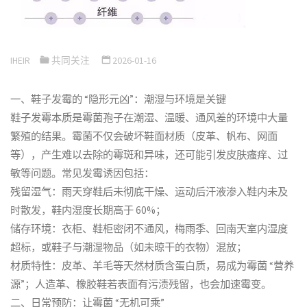
IHEIR
共同关注
2026-01-16
一、鞋子发霉的 “隐形元凶”：潮湿与环境是关键
鞋子发霉本质是霉菌孢子在潮湿、温暖、通风差的环境中大量
繁殖的结果。霉菌不仅会破坏鞋面材质（皮革、帆布、网面
等），产生难以去除的霉斑和异味，还可能引发皮肤瘙痒、过
敏等问题。常见发霉诱因包括：
残留湿气：雨天穿鞋后未彻底干燥、运动后汗液渗入鞋内未及
时散发，鞋内湿度长期高于 60%；
储存环境：衣柜、鞋柜密闭不通风，梅雨季、回南天室内湿度
超标，或鞋子与潮湿物品（如未晾干的衣物）混放；
材质特性：皮革、羊毛等天然材质含蛋白质，易成为霉菌 “营养
源”；人造革、橡胶鞋若表面有污渍残留，也会加速霉变。
二、日常预防：让霉菌 “无机可乘”