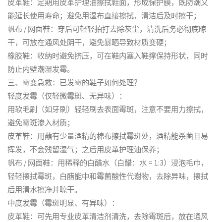
皮革鞋：定期用皮革护理油擦拭鞋面，形成保护膜，既防潮又
能延长使用寿命；避免用湿布直接擦拭，清洁后及时擦干；
帆布 / 网面鞋：穿后可轻轻拍打去除灰尘，清洗后务必彻底晾
干，可放在通风处阴干，避免暴晒导致材质变硬；
橡胶鞋：收纳时避免挤压，可在鞋内塞入鞋撑保持形状，同时
防止内壁潮湿发霉。
三、霉变急救：已发霉的鞋子如何处理？
轻度发霉（仅轻微霉斑、无异味）：
用软毛刷（如牙刷）轻轻刷去表面霉斑，注意不要用力擦拭，
避免霉斑渗入材质；
皮革鞋：用蘸有少量酒精的棉布擦拭霉斑处，酒精能杀菌且易
挥发，不会残留湿气；之后用皮革护理油保养；
帆布 / 网面鞋：用稀释的白醋水（白醋：水 = 1:3）浸泡毛巾，
轻轻擦拭霉斑，白醋能中和霉菌酸性代谢物，去除异味，擦拭
后用清水擦净并晾干。
中度发霉（霉斑明显、有异味）：
皮革鞋：可先用专业皮革清洁剂清洗，去除霉斑后，放在通风