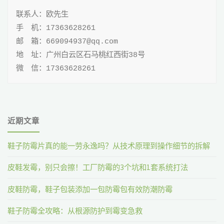
联系人：欧先生

手 机：17363628261

邮 箱：669094937@qq.com

地 址：广州白云区石马桃红西街38号

微 信：17363628261
近期文章
鞋子防霉片真的能一劳永逸吗？从技术原理到操作细节的拆解
皮鞋发霉，别只会擦！工厂防霉的3个坑和1套系统打法
皮鞋防霉，鞋子包装添加一包防霉包有效防潮防霉
鞋子防霉全攻略：从根源防护到霉变急救