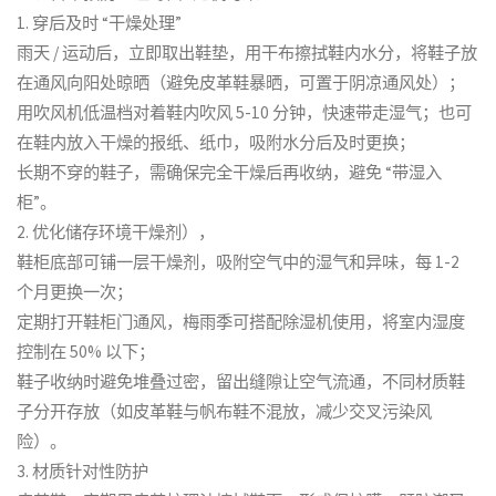
1. 穿后及时 “干燥处理”
雨天 / 运动后，立即取出鞋垫，用干布擦拭鞋内水分，将鞋子放
在通风向阳处晾晒（避免皮革鞋暴晒，可置于阴凉通风处）；
用吹风机低温档对着鞋内吹风 5-10 分钟，快速带走湿气；也可
在鞋内放入干燥的报纸、纸巾，吸附水分后及时更换；
长期不穿的鞋子，需确保完全干燥后再收纳，避免 “带湿入
柜”。
2. 优化储存环境干燥剂），
鞋柜底部可铺一层干燥剂，吸附空气中的湿气和异味，每 1-2
个月更换一次；
定期打开鞋柜门通风，梅雨季可搭配除湿机使用，将室内湿度
控制在 50% 以下；
鞋子收纳时避免堆叠过密，留出缝隙让空气流通，不同材质鞋
子分开存放（如皮革鞋与帆布鞋不混放，减少交叉污染风
险）。
3. 材质针对性防护