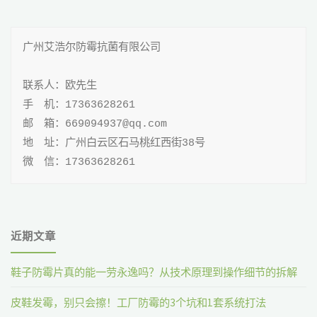
广州艾浩尔防霉抗菌有限公司

联系人：欧先生

手 机：17363628261

邮 箱：669094937@qq.com

地 址：广州白云区石马桃红西街38号

微 信：17363628261
近期文章
鞋子防霉片真的能一劳永逸吗？从技术原理到操作细节的拆解
皮鞋发霉，别只会擦！工厂防霉的3个坑和1套系统打法