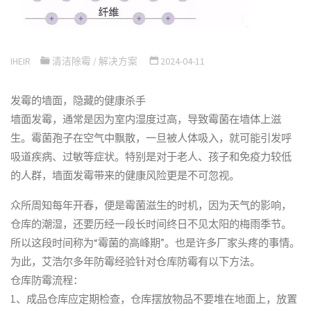
IHEIR
清洁除霉
/
解决方案
2024-04-11
发霉的墙面，隐藏的健康杀手
墙面发霉，通常是因为室内湿度过高，导致霉菌在墙体上滋
生。霉菌孢子在空气中飘散，一旦被人体吸入，就可能引发呼
吸道疾病、过敏等症状。特别是对于老人、孩子和免疫力较低
的人群，墙面发霉带来的健康风险更是不可忽视。
众所周知每年开春，便是霉菌滋生的时机，因为天气的影响，
仓库的潮湿，还要历经一段长时间终日不见太阳的梅雨季节。
所以这段时间称为“霉菌的高峰期”。也是许多厂家头疼的事情。
为此，艾浩尔多年防霉经验针对仓库防霉有以下方法。
仓库防霉流程：
1、成品仓库应定期检查，仓库摆放物品不要堆在地面上，放置