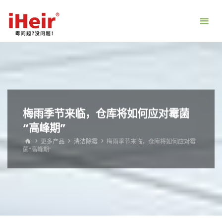
跳
转
到
内
容。
梅雨季节来临，仓库将如何应对霉菌
“高峰期”
首
更多产品
清洁除霉
梅雨季节来临，仓库将如何应对霉
页
菌“高峰期”