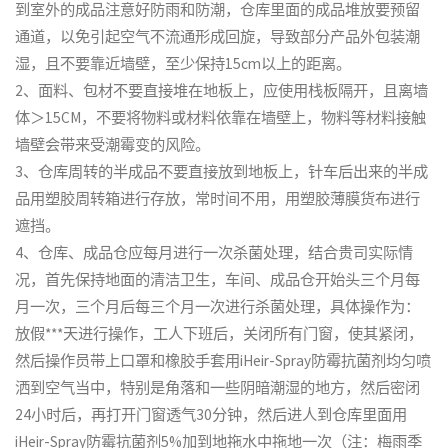
到室外的成品注意好防雨和防潮，仓库里面的成品堆放要预留
通道，以免引起空气不流通形成回旋，导致部分产品外包装潮
湿，且不要靠近墙壁，至少保持15cm以上的距离。
2、面料、包材不要直接堆在地板上，应使用栈板隔开，且离墙
体＞15CM，不要将物料或材料依靠在墙壁上，物料等材料接触
墙壁会带来受潮霉变的风险。
3、仓库周转的半成品不要直接放到地板上，针车后出来的半成
品用塑胶周转箱进行存放，常时间不用，用塑胶薄膜货布进行
遮挡。
4、仓库、成品仓应每月进行一次杀菌处理，结合贵司实际情
况，首先保持地面的清洁卫生，车间、成品仓开始头三个月每
月一次，三个月后每三个月一次进行杀菌处理，具体操作为：
放假***天进行操作，工人下班后，关闭所有门窗，使其紧闭，
然后操作员带上口罩和橡胶手套用iHeir-Spray防霉抗菌剂均匀喷
洒到空气当中，特别是角落和一些阴暗潮湿的地方，然后密闭
24小时后，再打开门窗透气30分钟，然后进人到仓库里面用
iHeir-Spray防霉抗菌剂5%加到地拖水中拖地一次（注：梅雨季