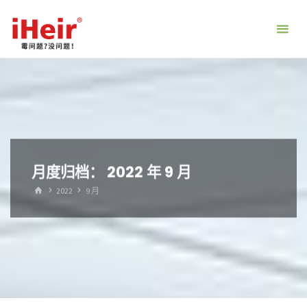
跳
转
到
内
容。
月度归档：
2022 年 9 月
首
2022
9 月
页