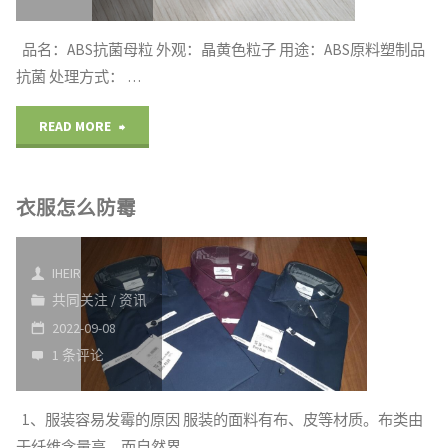
品名：ABS抗菌母粒 外观：晶黄色粒子 用途：ABS原料塑制品
抗菌 处理方式： …
"ABS
READ MORE
抗
衣服怎么防霉
菌
母
IHEIR
粒
共同关注
/
资讯
2022-09-08
不
1 条评论
影
响
1、服装容易发霉的原因 服装的面料有布、皮等材质。布类由
于纤维含量高，而自然界 …