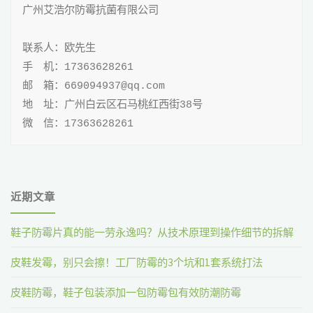
广州艾浩尔防霉抗菌有限公司

病
毒
联系人：欧先生

手 机：17363628261

剂
邮 箱：669094937@qq.com

CA2
地 址：广州白云区石马桃红西街38号

微 信：17363628261
高
透
明
近期文章
送
鞋子防霉片真的能一劳永逸吗？从技术原理到操作细节的拆解
检
皮鞋发霉，别只会擦！工厂防霉的3个坑和1套系统打法
SGS
皮鞋防霉，鞋子包装添加一包防霉包有效防潮防霉
通