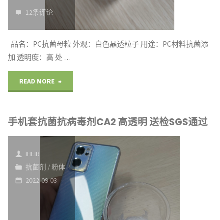
12条评论
品名：PC抗菌母粒 外观：白色晶透粒子 用途：PC材料抗菌添
加 透明度：高 处 …
"PC
READ MORE
抗
手机套抗菌抗病毒剂CA2 高透明 送检SGS通过
菌
母
IHEIR
粒
抗菌剂
/
粉体
2022-09-03
透
明