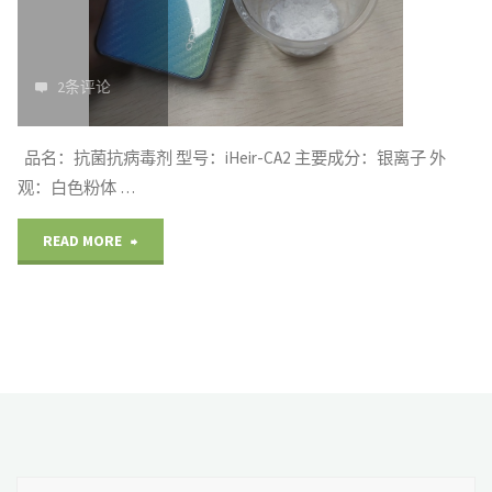
度
好
2条评论
抗
菌
品名：抗菌抗病毒剂 型号：iHeir-CA2 主要成分：银离子 外
观：白色粉体 …
率
"手
READ MORE
高
机
的
套
抗
抗
菌
菌
剂"
抗