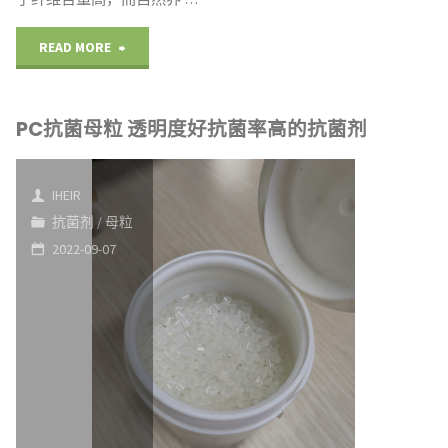
高
"衣
READ MORE
透
服
明
PC抗菌母粒 透明度好抗菌率高的抗菌剂
怎
度
么
的
IHEIR
防
抗菌剂
/
母粒
抗
2022-09-07
霉"
菌
剂"