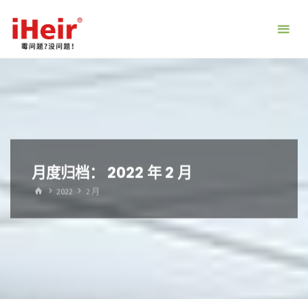
跳
转
到
内
容。
月度归档：
2022 年 2 月
首
2022
2 月
页