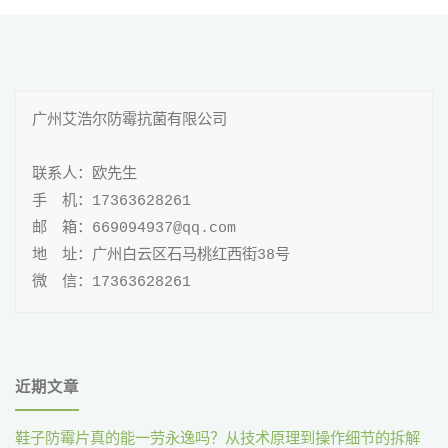
品
防
霉
广州艾浩尔防霉抗菌有限公司

剂
iHeir-
联系人：欧先生

手 机：17363628261

PT
邮 箱：669094937@qq.com

表
地 址：广州白云区石马桃红西街38号

微 信：17363628261
面
喷
洒
近期文章
不
鞋子防霉片真的能一劳永逸吗？从技术原理到操作细节的拆解