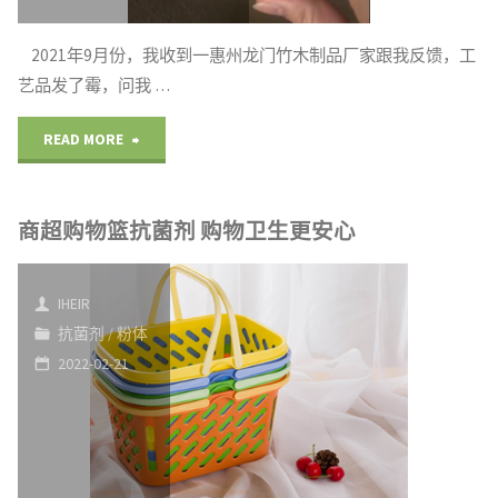
2021年9月份，我收到一惠州龙门竹木制品厂家跟我反馈，工
艺品发了霉，问我 …
"惠
READ MORE
州
商超购物篮抗菌剂 购物卫生更安心
竹
木
IHEIR
制
抗菌剂
/
粉体
2022-02-21
品
防
霉