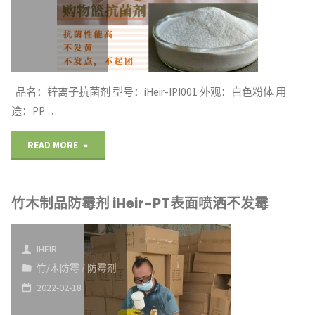
剂
现
场
品名：锌离子抗菌剂 型号：iHeir-IPI001 外观：白色粉体 用
使
途：PP …
用
"商
READ MORE
案
超
例"
竹木制品防霉剂 iHeir-PT表面喷洒不发霉
购
物
IHEIR
篮
竹/木防霉
/
防霉剂
2022-02-18
抗