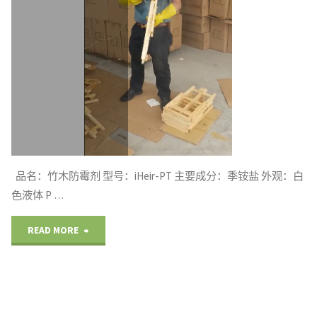
菌
剂
购
物
卫
生
品名：竹木防霉剂 型号：iHeir-PT 主要成分：季铵盐 外观：白
更
色液体 P …
安
"竹
READ MORE
心"
木
制