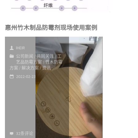
惠州竹木制品防霉剂现场使用案例
IHEIR
公司新闻
/
共同关注
/
工
艺品防霉方案
/
竹木防霉
方案
/
解决方案
/
资讯
2022-02-23
32条评论