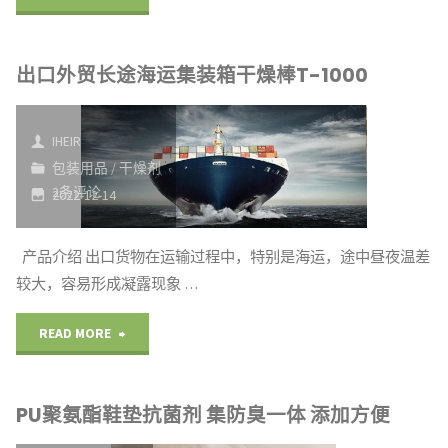
子
出口外贸长途海运集装箱干燥棒T-1000
抗
菌
IHEIR
剂
包装用品
/
干燥剂
2条评论
2022-12-14
333
防
产品介绍 出口货物在运输过程中，特别是海运，途中昼夜温差
较大，容易形成凝露现象 …
臭
抗
"出
READ MORE
菌
口
PU聚氨酯鞋垫抗菌剂 集防臭一体 添加方便
穿
外