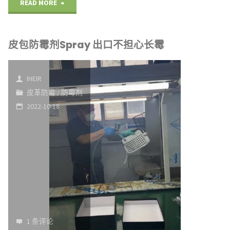
"深
READ MORE
臭
圳
一
皮包防霉剂Spray 出口不担心长霉
礼
体
品
添
IHEIR
展
皮革防霉
/
防霉剂
加
2022-10-18
抗
方
菌
便"
产
品
吸
引
1 条评论