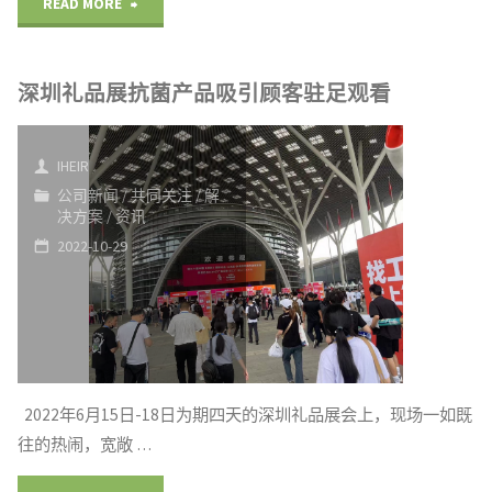
"PU
READ MORE
T-
聚
1000"
深圳礼品展抗菌产品吸引顾客驻足观看
氨
酯
IHEIR
鞋
公司新闻
/
共同关注
/
解
决方案
/
资讯
垫
2022-10-29
抗
菌
剂
2022年6月15日-18日为期四天的深圳礼品展会上，现场一如既
集
往的热闹，宽敞 …
防