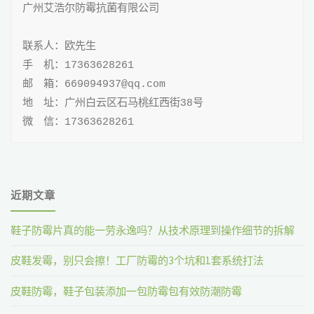
航
不
广州艾浩尔防霉抗菌有限公司

担
联系人：欧先生

手 机：17363628261

心
邮 箱：669094937@qq.com

长
地 址：广州白云区石马桃红西街38号

微 信：17363628261
霉"
近期文章
鞋子防霉片真的能一劳永逸吗？从技术原理到操作细节的拆解
皮鞋发霉，别只会擦！工厂防霉的3个坑和1套系统打法
皮鞋防霉，鞋子包装添加一包防霉包有效防潮防霉