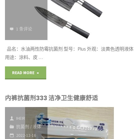
具
备"
1 条评论
品名：水油两性防霉抗菌剂 型号：Plus 外观：淡黄色透明液体
用途：涂料、皮 …
"菜
READ MORE
刀
内裤抗菌剂333 洁净卫生健康舒适
抗
菌
IHEIR
剂
抗菌剂
/
液体
2022-12-16
卫