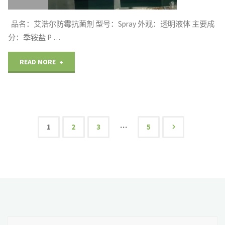
顾
品名：艾浩尔防霉抗菌剂 型号：Spray 外观：透明液体 主要成
客
分：季铵盐 P …
驻
"皮
READ MORE
足
包
观
防
看"
霉
…
1
2
3
5
文
剂
Spray
章
出
导
口