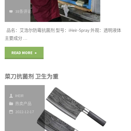
卫
38条评论
生"
品名：艾浩尔防霉抗菌剂 型号：iHeir-Spray 外观：透明液体
主要成分 …
"鞋
READ MORE
子
菜刀抗菌剂 卫生为重
防
霉
IHEIR
剂
热卖产品
2022-12-17
质
检