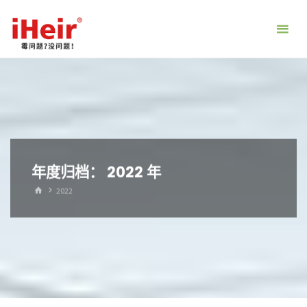
跳
转
到
内
容。
年度归档：
2022 年
首
2022
页