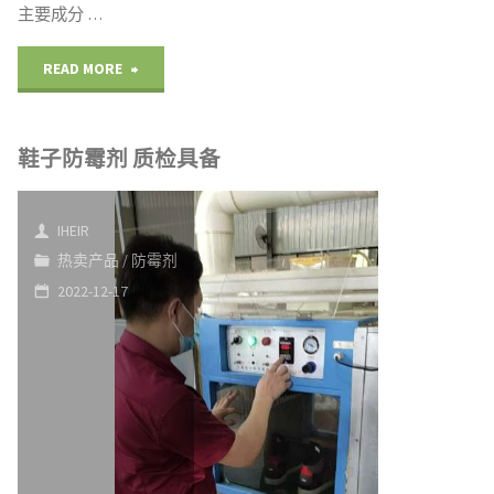
主要成分 …
"织
READ MORE
物
鞋子防霉剂 质检具备
防
霉
IHEIR
抗
热卖产品
/
防霉剂
2022-12-17
菌
剂
让
穿
戴