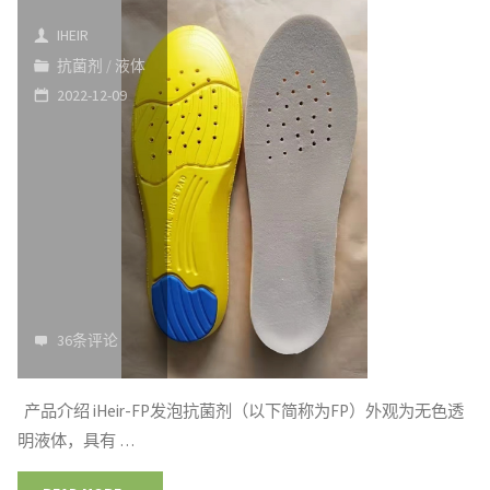
着
贸
IHEIR
卫
长
抗菌剂
/
液体
2022-12-09
生"
途
海
运
集
装
箱
36条评论
干
产品介绍 iHeir-FP发泡抗菌剂（以下简称为FP）外观为无色透
燥
明液体，具有 …
棒