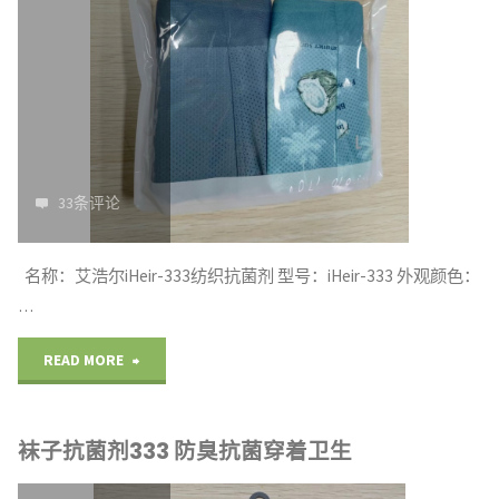
生
为
重"
33条评论
名称：艾浩尔iHeir-333纺织抗菌剂 型号：iHeir-333 外观颜色：
…
"内
READ MORE
裤
袜子抗菌剂333 防臭抗菌穿着卫生
抗