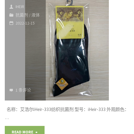
菌
IHEIR
剂
抗菌剂
/
液体
2022-12-15
333
洁
净
卫
生
健
1 条评论
康
名称：艾浩尔iHeir-333纺织抗菌剂 型号：iHeir-333 外观颜色：
舒
…
适"
"袜
READ MORE