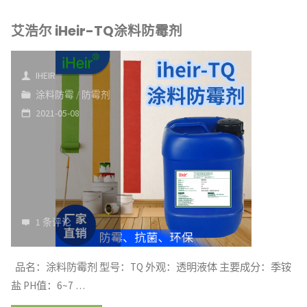
浩
艾浩尔 iHeir-TQ涂料防霉剂
尔
iHeir-
IHEIR
QF
涂料防霉
/
防霉剂
2021-05-08
抗
菌
膏"
1 条评论
品名：涂料防霉剂 型号：TQ 外观：透明液体 主要成分：季铵
盐 PH值：6~7 …