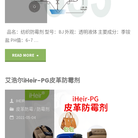
霉
剂"
品名：纺织防霉剂 型号：BJ 外观：透明液体 主要成分：季铵
盐 PH值：6~7 …
"艾
READ MORE
浩
艾浩尔iHeir-PG皮革防霉剂
尔
iHeir-
IHEIR
BJ
皮革防霉
/
防霉剂
2021-05-04
纺
织