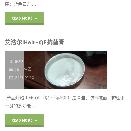
装：蓝色四方 …
"艾
READ MORE
浩
艾浩尔iHeir-QF抗菌膏
尔
iHeir-
IHEIR
CM
清洁除霉
2021-05-10
除
霉
产品介绍 iHeir-QF（以下简称QF）是清洁、防霉抗菌、护理于
剂"
一身的多功能 …
"艾
READ MORE