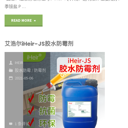
季铵盐 P …
"艾
READ MORE
浩
艾浩尔iHeir-JS胶水防霉剂
尔
iHeir-
IHEIR
YQ
胶水防霉
/
防霉剂
2021-05-06
油
漆
防
霉
1 条评论