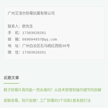
纺
广州艾浩尔防霉抗菌有限公司

织
抗
联系人：欧先生

手 机：17363628261

菌
邮 箱：669094937@qq.com

剂
地 址：广州白云区石马桃红西街38号

微 信：17363628261
执
行
标
近期文章
准"
鞋子防霉片真的能一劳永逸吗？从技术原理到操作细节的拆解
皮鞋发霉，别只会擦！工厂防霉的3个坑和1套系统打法