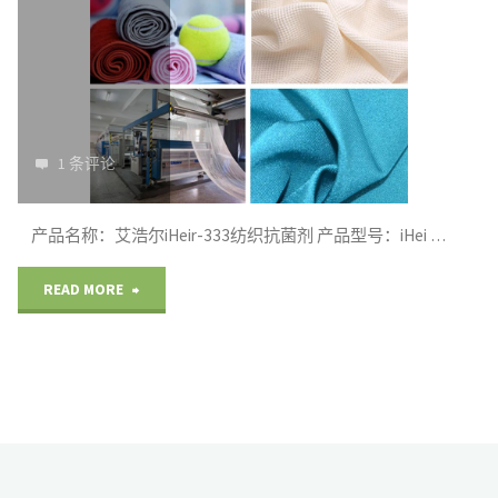
革
防
霉
1 条评论
剂"
产品名称：艾浩尔iHeir-333纺织抗菌剂 产品型号：iHei …
"艾
READ MORE
浩
尔
iHeir-
333