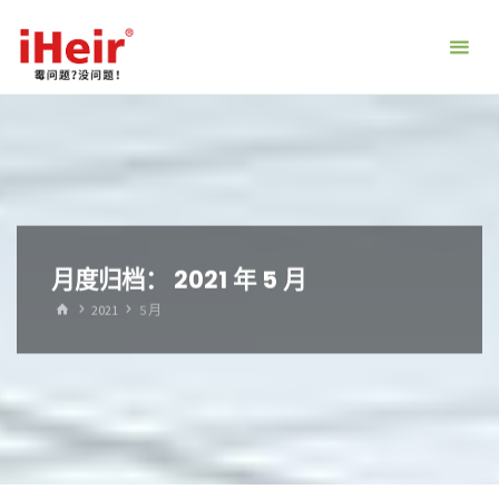
跳
转
到
内
容。
月度归档：
2021 年 5 月
首
2021
5 月
页