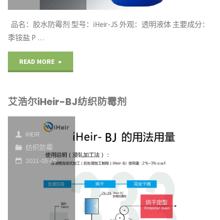
剂"
品名：胶水防霉剂 型号：iHeir-JS 外观：透明液体 主要成分：
季铵盐 P …
"艾
READ MORE
浩
艾浩尔iHeir-BJ纺织防霉剂
尔
iHeir-
IHEIR
JS
纺织防霉
2021-05-05
胶
水
防