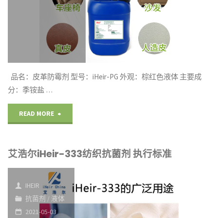
防
霉
剂"
品名：皮革防霉剂 型号：iHeir-PG 外观：棕红色液体 主要成
分：季铵盐 …
"艾
READ MORE
浩
艾浩尔iHeir-333纺织抗菌剂 执行标准
尔
iHeir-
IHEIR
PG
抗菌剂
/
液体
2021-05-03
皮