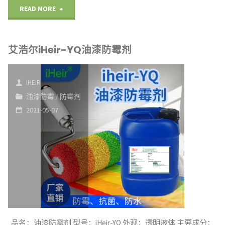
"艾
READ MORE
浩
艾浩尔iHeir-YQ油漆防霉剂
尔
iHeir-
IHEIR
TQ
油漆防霉
/
防霉剂
2021-05-07
涂
料
防
霉
剂"
品名：油漆防霉剂 型号：iHeir-YQ 外观：透明液体 主要成分：