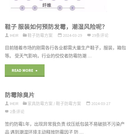
鞋子 服装如何预防发霉，潮湿风险呢？
IHEIR
鞋子防霉方案
2024-03-29
29条评论
目前随着市场的刚需各行各业都需大量生产鞋子，服装，箱包
等。 受天气影响，行业的佼佼者防霉防潮 …
"鞋
READ MORE
子
防霉除臭片
服
IHEIR
家具防霉方案
/
鞋子防霉方案
2024-03-27
装
2条评论
如
签约防霉1年，出现异常我负责 纹压纸包装不易破损不污染产
品 遇到潮湿环境主动释放防霉因子 防 …
何