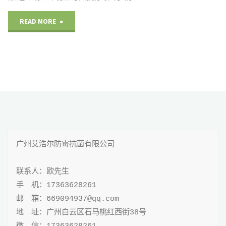
预
"防
READ MORE
防
霉
发
除
霉，
臭
潮
片"
湿
广州艾浩尔防霉抗菌有限公司

风
险
联系人：欧先生

手 机：17363628261

呢？"
邮 箱：669094937@qq.com

地 址：广州白云区石马桃红西街38号
