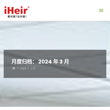
跳
转
到
内
容。
月度归档：
2024 年 3 月
首
2024
3 月
页