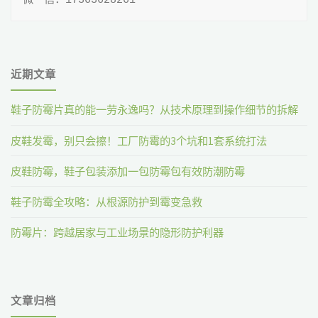
微 信：17363628261
近期文章
鞋子防霉片真的能一劳永逸吗？从技术原理到操作细节的拆解
皮鞋发霉，别只会擦！工厂防霉的3个坑和1套系统打法
皮鞋防霉，鞋子包装添加一包防霉包有效防潮防霉
鞋子防霉全攻略：从根源防护到霉变急救
防霉片：跨越居家与工业场景的隐形防护利器
文章归档