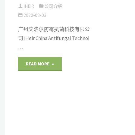
IHEIR
公司介绍
2020-08-03
广州艾浩尔防霉抗菌科技有限公
司 iHeir China Antifungal Technol
…
"关
READ MORE
于
艾
浩
尔"