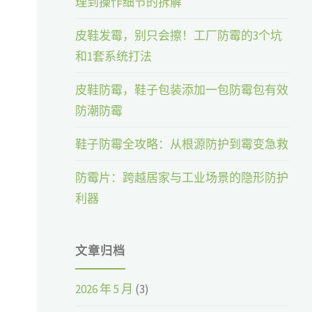
理到操作细节的拆解
皮鞋发霉，别只会擦！工厂防霉的3个坑
和1套系统打法
皮鞋防霉，鞋子包装添加一包防霉包有效
防潮防霉
鞋子防霉全攻略：从根源防护到霉变急救
防霉片：跨越居家与工业场景的隐形防护
利器
文章归档
2026 年 5 月
(3)