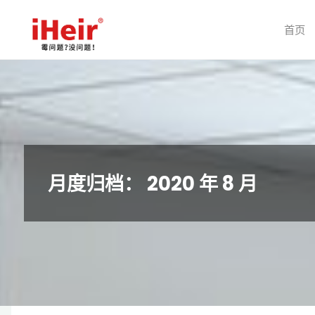
跳
转
首页
到
内
容。
月度归档：
2020 年 8 月