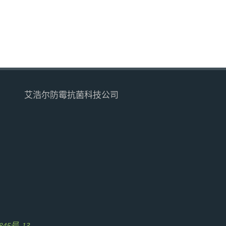
艾浩尔防霉抗菌科技公司
845号-13