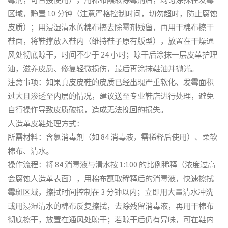
区域，静置 10 分钟（注意严格控制时间，切勿超时，防止腐蚀
皮质）；用浸湿清水的棉布擦去除霉剂残留，再用干棉布擦干
鞋面，将鞋撑放入鞋内（维持鞋子原有版型），放置在干燥通
风处彻底晾干，时间不少于 24 小时；晾干后涂抹一层皮革护理
油，滋养皮质、修复轻微损伤，最后再涂抹鞋油并抛光。
注意事项：如果真皮皮鞋的皮质已经出现严重软化、发霉面积
过大且渗透至内层的情况，建议送至专业鞋店进行处理，避免
自行操作导致皮质破损，造成无法挽回的损失。
人造革皮鞋处理方式：
所需材料：含氯消毒剂（如 84 消毒液，需稀释后使用）、柔软
棉布、清水。
操作流程：将 84 消毒液与清水按 1:100 的比例稀释（浓度过高
会腐蚀人造革表面），用棉布蘸取稀释后的消毒液，快速擦拭
霉斑区域，擦拭时间控制在 3 分钟以内；立即用大量清水冲洗
或用浸湿清水的棉布反复擦拭，去除残留消毒液，再用干棉布
彻底擦干，放置在通风处晾干；若晾干后仍有异味，可在鞋内