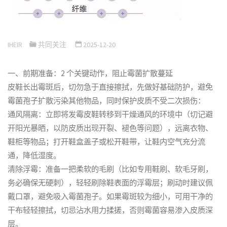
IHEIR
共同关注
2025-12-20
一、前期准备：2 个关键动作，阻止霉菌扩散蔓延
皮鞋长出霉斑后，切勿急于直接擦拭，先做好基础防护，避免
霉菌孢子扩散污染其他物品，同时保护皮质不受二次损伤：
通风隔离：立即将发霉皮鞋转移到干燥通风的环境中（切记避
开阳光暴晒，以防皮质出现开裂、褪色等问题），远离衣物、
鞋柜等物品；打开鞋盒盖子或松开鞋带，让鞋内空气充分流
通，降低湿度。
清除浮霉：准备一把柔软的毛刷（比如专用鞋刷、软毛牙刷，
务必确保无硬刺），轻轻刷除鞋表面的浮霉层；刷动时建议佩
戴口罩，避免吸入霉菌孢子。如果霉斑较为细小，可用干净的
干布轻轻擦拭，切忌沾水用力揉搓，否则霉菌容易渗入皮质深
层。