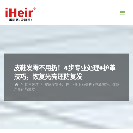
跳
转
到
内
容。
皮鞋发霉不用扔！4步专业处理+护革
技巧，恢复光亮还防复发
首
共同关注
皮鞋发霉不用扔！4步专业处理+护革技巧，恢复
页
光亮还防复发