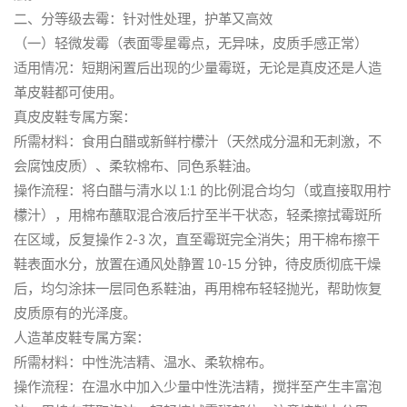
二、分等级去霉：针对性处理，护革又高效
（一）轻微发霉（表面零星霉点，无异味，皮质手感正常）
适用情况：短期闲置后出现的少量霉斑，无论是真皮还是人造
革皮鞋都可使用。
真皮皮鞋专属方案：
所需材料：食用白醋或新鲜柠檬汁（天然成分温和无刺激，不
会腐蚀皮质）、柔软棉布、同色系鞋油。
操作流程：将白醋与清水以 1:1 的比例混合均匀（或直接取用柠
檬汁），用棉布蘸取混合液后拧至半干状态，轻柔擦拭霉斑所
在区域，反复操作 2-3 次，直至霉斑完全消失；用干棉布擦干
鞋表面水分，放置在通风处静置 10-15 分钟，待皮质彻底干燥
后，均匀涂抹一层同色系鞋油，再用棉布轻轻抛光，帮助恢复
皮质原有的光泽度。
人造革皮鞋专属方案：
所需材料：中性洗洁精、温水、柔软棉布。
操作流程：在温水中加入少量中性洗洁精，搅拌至产生丰富泡