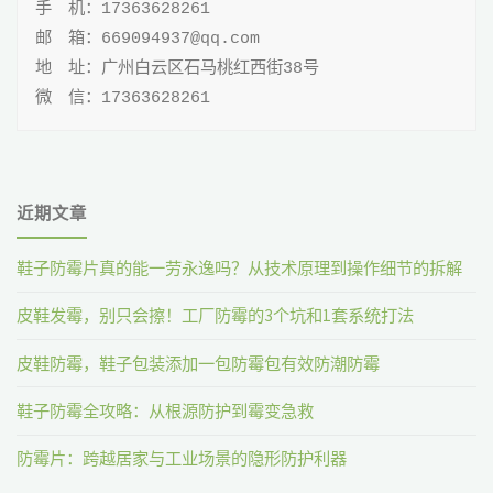
手 机：17363628261

邮 箱：669094937@qq.com

地 址：广州白云区石马桃红西街38号

微 信：17363628261
近期文章
鞋子防霉片真的能一劳永逸吗？从技术原理到操作细节的拆解
皮鞋发霉，别只会擦！工厂防霉的3个坑和1套系统打法
皮鞋防霉，鞋子包装添加一包防霉包有效防潮防霉
鞋子防霉全攻略：从根源防护到霉变急救
防霉片：跨越居家与工业场景的隐形防护利器