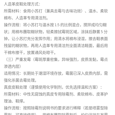
人造革皮鞋处理方式：
所需材料：食用小苏打（兼具去霉与去味功效）、温水、柔软
棉布、人造革专用清洁剂。
操作流程：将小苏打与温水按 1:5 的比例混合，搅拌成均匀糊
状；用棉布蘸取糊状物，轻柔擦拭霉斑区域，涂抹后静置 5 分
钟，让小苏打充分发挥作用；用清水将棉布浸湿，擦去鞋表面
残留的糊状物，再用人造革专用清洁剂全面清洁鞋面，最后用
干棉布擦干，放置通风处晾干。
（三）严重发霉（霉斑厚重密集，异味强烈，皮质发黏，霉点
渗透内层）
适用情况：长期处于潮湿环境存放，霉菌已深入皮质内部，需
强化杀菌去霉处理。
真皮皮鞋处理（谨慎使用化学制剂，优先选择温和方案）：
所需材料：中性无腐蚀的真皮专用除霉剂、柔软棉布、皮革护
理油、鞋撑。
操作流程：按照除霉剂说明书的要求进行稀释（若是喷雾型除
霉剂，可直接使用），用棉布蘸取除霉剂后，均匀涂抹在发霉