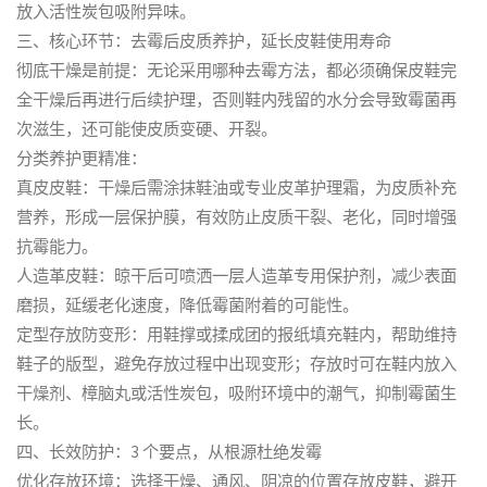
放入活性炭包吸附异味。
三、核心环节：去霉后皮质养护，延长皮鞋使用寿命
彻底干燥是前提：无论采用哪种去霉方法，都必须确保皮鞋完
全干燥后再进行后续护理，否则鞋内残留的水分会导致霉菌再
次滋生，还可能使皮质变硬、开裂。
分类养护更精准：
真皮皮鞋：干燥后需涂抹鞋油或专业皮革护理霜，为皮质补充
营养，形成一层保护膜，有效防止皮质干裂、老化，同时增强
抗霉能力。
人造革皮鞋：晾干后可喷洒一层人造革专用保护剂，减少表面
磨损，延缓老化速度，降低霉菌附着的可能性。
定型存放防变形：用鞋撑或揉成团的报纸填充鞋内，帮助维持
鞋子的版型，避免存放过程中出现变形；存放时可在鞋内放入
干燥剂、樟脑丸或活性炭包，吸附环境中的潮气，抑制霉菌生
长。
四、长效防护：3 个要点，从根源杜绝发霉
优化存放环境：选择干燥、通风、阴凉的位置存放皮鞋，避开