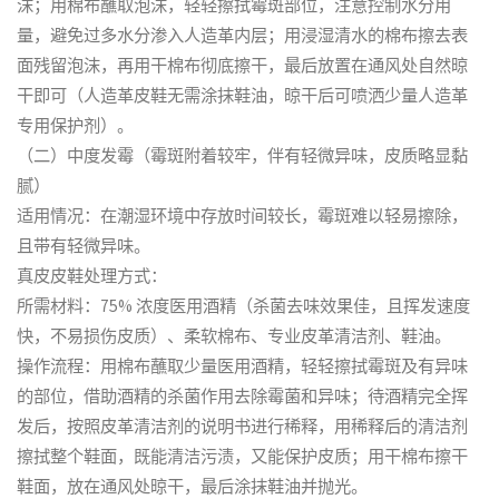
沫；用棉布蘸取泡沫，轻轻擦拭霉斑部位，注意控制水分用
量，避免过多水分渗入人造革内层；用浸湿清水的棉布擦去表
面残留泡沫，再用干棉布彻底擦干，最后放置在通风处自然晾
干即可（人造革皮鞋无需涂抹鞋油，晾干后可喷洒少量人造革
专用保护剂）。
（二）中度发霉（霉斑附着较牢，伴有轻微异味，皮质略显黏
腻）
适用情况：在潮湿环境中存放时间较长，霉斑难以轻易擦除，
且带有轻微异味。
真皮皮鞋处理方式：
所需材料：75% 浓度医用酒精（杀菌去味效果佳，且挥发速度
快，不易损伤皮质）、柔软棉布、专业皮革清洁剂、鞋油。
操作流程：用棉布蘸取少量医用酒精，轻轻擦拭霉斑及有异味
的部位，借助酒精的杀菌作用去除霉菌和异味；待酒精完全挥
发后，按照皮革清洁剂的说明书进行稀释，用稀释后的清洁剂
擦拭整个鞋面，既能清洁污渍，又能保护皮质；用干棉布擦干
鞋面，放在通风处晾干，最后涂抹鞋油并抛光。