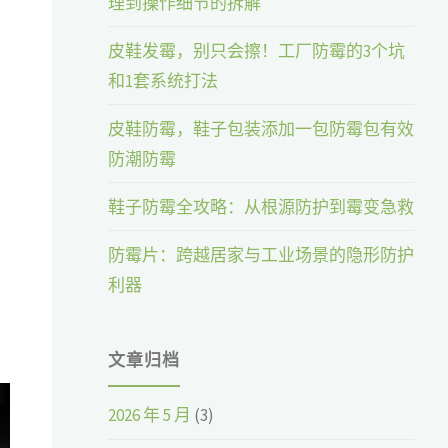
理到操作细节的拆解
皮鞋发霉，别只会擦！工厂防霉的3个坑
和1套系统打法
皮鞋防霉，鞋子包装添加一包防霉包有效
防潮防霉
鞋子防霉全攻略：从根源防护到霉变急救
防霉片：跨越居家与工业场景的隐形防护
利器
文章归档
2026 年 5 月
(3)