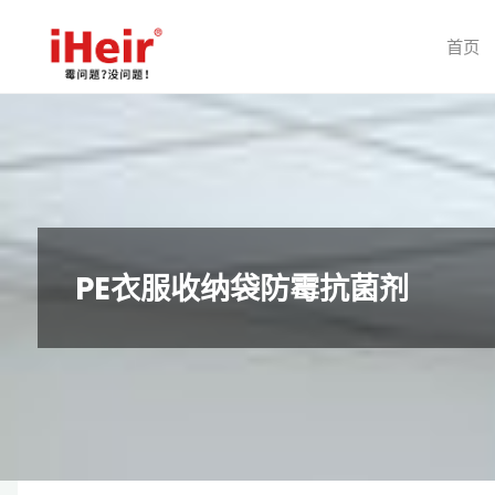
跳
转
首页
到
内
容。
PE衣服收纳袋防霉抗菌剂