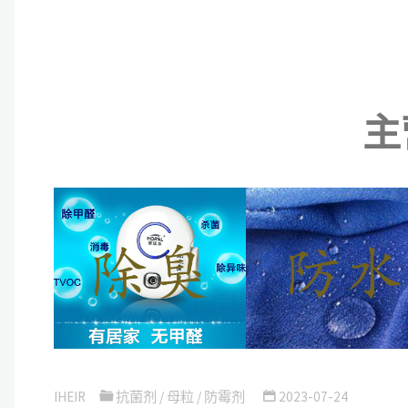
主
IHEIR
抗菌剂
/
母粒
/
防霉剂
2023-07-24