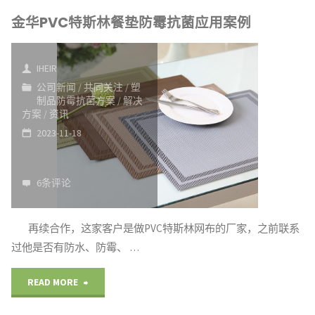
金华PVC特斯林餐垫防霉抗菌应用案例
窗
帘
IHEIR
窗
公司新闻
/
共同关注
/
塑
制品防霉抗菌方案
/
解决
纱
方案
/
资讯
2023-11-18
厂
家
6条评论
抗
再续合作，这家客户是做PVC特斯林网布的厂家，之前联系
菌
过他是否有防水、防霉、 …
剂
"金
READ MORE
应
华