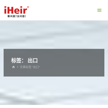
跳
转
到
内
容。
标签：
出口
首
文章标签 "出口"
页