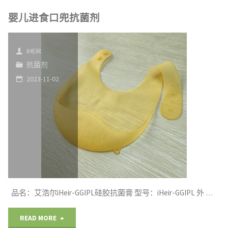
用
婴儿进食口兜抗菌剂
PVC
案
特
例"
IHEIR
斯
抗菌剂
2023-11-02
林
餐
垫
防
霉
抗
品名：艾浩尔iHeir-GGIPL硅胶抗菌膏 型号：iHeir-GGIPL 外 …
菌
"婴
READ MORE