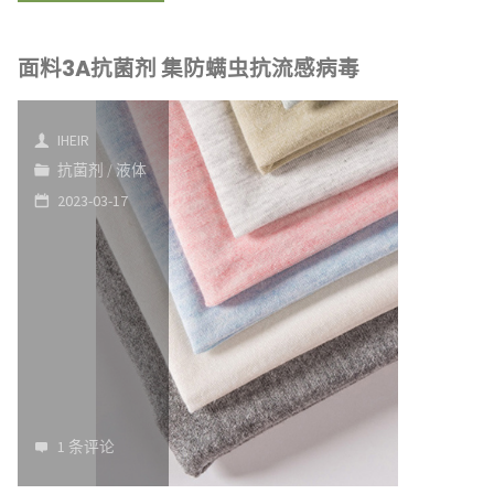
应
儿
用
面料3A抗菌剂 集防螨虫抗流感病毒
进
案
食
IHEIR
例"
口
抗菌剂
/
液体
2023-03-17
兜
抗
菌
剂"
1 条评论