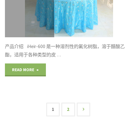
防
霉
剂
现
产品介绍 iHeir-600 是一种溶剂性的氟化树脂，溶于醋酸乙
酯，适用于各种类型的皮 …
场
"桌
READ MORE
使
布
用
台
案
布
1
2
例"
文
防
水