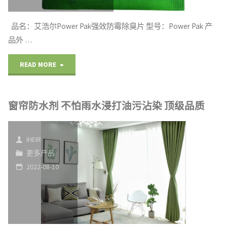
吸
引
品名：艾浩尔Power Pak强效防霉除臭片 型号：Power Pak 产
品外 …
顾
"抑
READ MORE
客
菌
驻
窗帘防水剂 不怕雨水浸打油污沾染 顶级品质
芥
足
末
观
IHEIR
山
看"
更多产品
2022-08-10
葵
防
霉