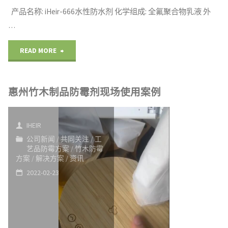
片"
产品名称: iHeir-666水性防水剂 化学组成: 全氟聚合物乳液 外
…
"窗
READ MORE
帘
惠州竹木制品防霉剂现场使用案例
防
水
IHEIR
剂
公司新闻
/
共同关注
/
工
艺品防霉方案
/
竹木防霉
不
方案
/
解决方案
/
资讯
2022-02-23
怕
雨
水