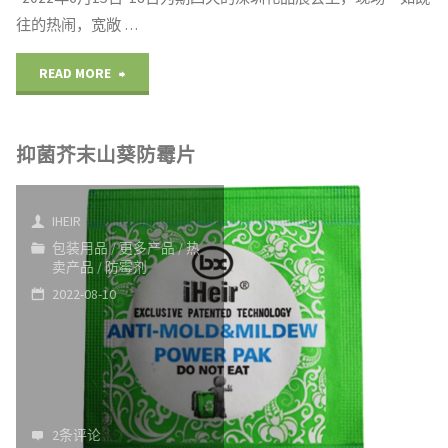
虫
往的热闹，宽敞 …
抗
"深
READ MORE
流
圳
感
抑菌芥末山葵防霉片
礼
病
品
毒"
IHEIR
展
包装用品
/
更多产品
/
热
卖产品
/
防霉剂
抗
2022-08-10
菌
产
品
2条评论