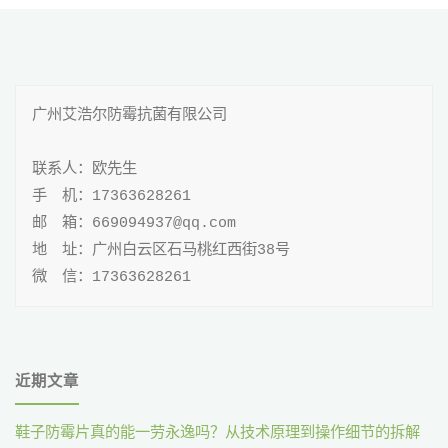
章
剂
导
iHeir-
航
600
广州艾浩尔防霉抗菌有限公司

防
联系人：欧先生

手 机：17363628261

水
邮 箱：669094937@qq.com

防
地 址：广州白云区石马桃红西街38号

微 信：17363628261
油
防
污"
近期文章
鞋子防霉片真的能一劳永逸吗？从技术原理到操作细节的拆解