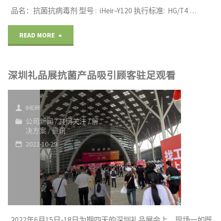
品名：抗菌抗病毒剂 型号 : iHeir–Y120 执行标准: HG/T4 …
"面
READ MORE
料
深圳礼品展抗菌产品吸引顾客驻足观看
3A
抗
IHEIR
菌
公司新闻
/
共同关注
/
解
决方案
/
资讯
剂
2022-10-29
集
防
螨
2022年6月15日-18日为期四天的深圳礼品展会上，现场一如既