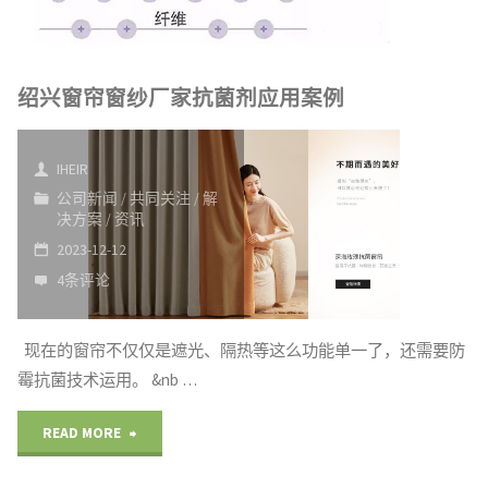
绍兴窗帘窗纱厂家抗菌剂应用案例
IHEIR
公司新闻
/
共同关注
/
解
决方案
/
资讯
2023-12-12
4条评论
现在的窗帘不仅仅是遮光、隔热等这么功能单一了，还需要防
霉抗菌技术运用。 &nb …
"绍
READ MORE
兴