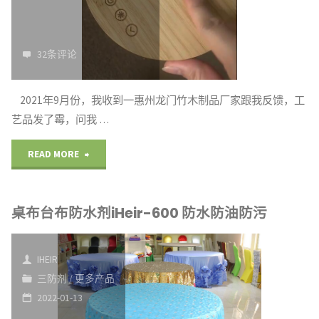
浸
打
32条评论
油
2021年9月份，我收到一惠州龙门竹木制品厂家跟我反馈，工
污
艺品发了霉，问我 …
沾
"惠
READ MORE
染
州
顶
桌布台布防水剂iHeir-600 防水防油防污
竹
级
木
品
IHEIR
制
三防剂
/
更多产品
质"
2022-01-13
品